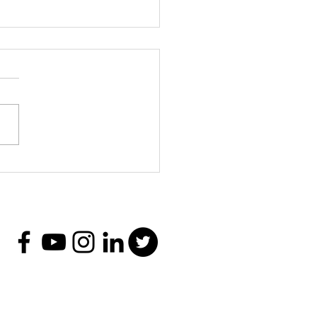
er intensivo El
enido y la
ribucción en
taformas digitales