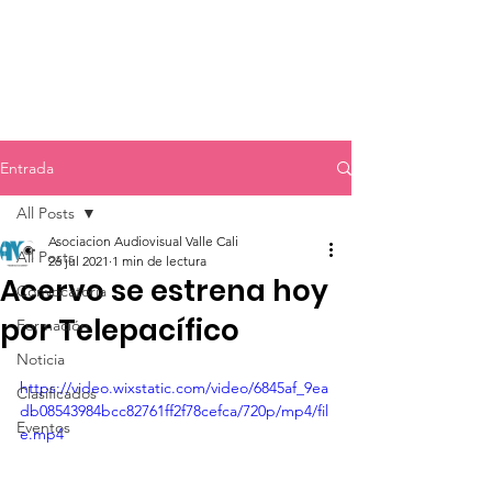
Entrada
All Posts
Asociacion Audiovisual Valle Cali
All Posts
26 jul 2021
1 min de lectura
Acervo se estrena hoy
Convocatoria
por Telepacífico
Formación
Noticia
https://video.wixstatic.com/video/6845af_9ea
Clasificados
db08543984bcc82761ff2f78cefca/720p/mp4/fil
Eventos
e.mp4