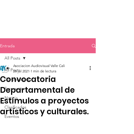
Entrada
All Posts
Asociacion Audiovisual Valle Cali
All Posts
26 jul 2021
1 min de lectura
Convocatoria
Convocatoria
Departamental de
Formación
Noticia
Estímulos a proyectos
Clasificados
artísticos y culturales.
Eventos