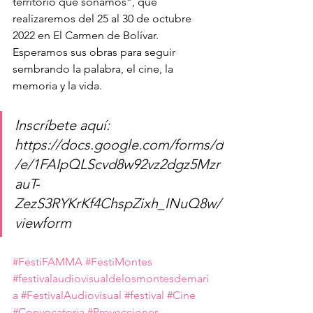
territorio que soñamos”, que 
realizaremos del 25 al 30 de octubre 
2022 en El Carmen de Bolívar. 
Esperamos sus obras para seguir 
sembrando la palabra, el cine, la 
memoria y la vida. 
Inscríbete aquí: 
https://docs.google.com/forms/d
/e/1FAIpQLScvd8w92vz2dgz5Mzr
auT-
ZezS3RYKrKf4ChspZixh_INuQ8w/
viewform
#FestiFAMMA
#FestiMontes
#festivalaudiovisualdelosmontesdemarí
a
#FestivalAudiovisual
#festival
#Cine
#Convocatoria
#Proyecciones