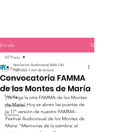
Entrada
All Posts
Asociacion Audiovisual Valle Cali
All Posts
1 jul 2022
1 min de lectura
Convocatoria FAMMA
Convocatoria
de los Montes de María
Formación
Noticia
¡Ya llega la otra FAMMA de los Montes 
de María! Hoy se abren las puertas de 
Clasificados
la 11° versión de nuestro FAMMA - 
Eventos
Festival Audiovisual de los Montes de 
María: “Memorias de la siembra: el 