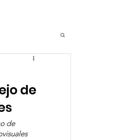
scripción
More...
ejo de
es
o de 
visuales 