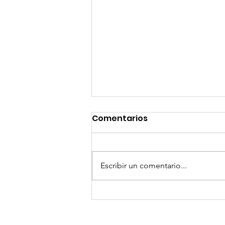
Comentarios
Escribir un comentario...
"El Último Panamá" de
Studio Aymac llega a
Platino Industria