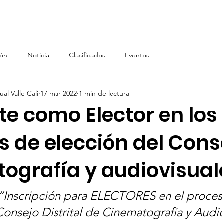
Inicio
AVC
Inscripción AVC
Renta de equipos, In
ión
Noticia
Clasificados
Eventos
al Valle Cali
17 mar 2022
1 min de lectura
te como Elector en los
s de elección del Cons
ografía y audiovisual
 “Inscripción para ELECTORES en el proces
Consejo Distrital de Cinematografía y Audio