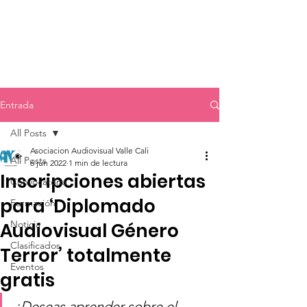
Entrada
All Posts
Asociacion Audiovisual Valle Cali
All Posts
6 jun 2022
1 min de lectura
Inscripciones abiertas
Convocatoria
para ‘Diplomado
Formación
Noticia
Audiovisual Género
Clasificados
Terror’ totalmente
Eventos
gratis
¿Deseas aprender sobre el 