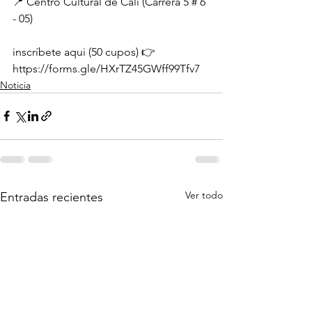
📍 Centro Cultural de Cali (Carrera 5 # 6 
- 05)
inscríbete aqui (50 cupos) 👉 
https://forms.gle/HXrTZ45GWff99Tfv7
Noticia
Ver todo
Entradas recientes