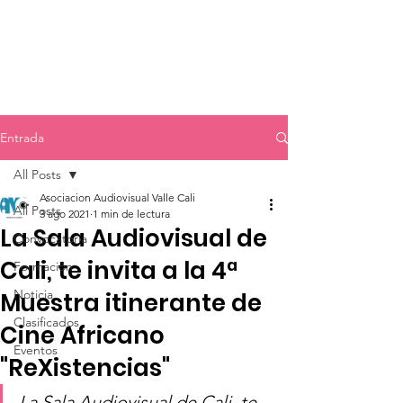
Entrada
All Posts
Asociacion Audiovisual Valle Cali
All Posts
3 ago 2021
1 min de lectura
La Sala Audiovisual de
Convocatoria
Cali, te invita a la 4ª
Formación
Noticia
Muestra itinerante de
Clasificados
Cine Africano
Eventos
"ReXistencias"
La Sala Audiovisual de Cali, te 