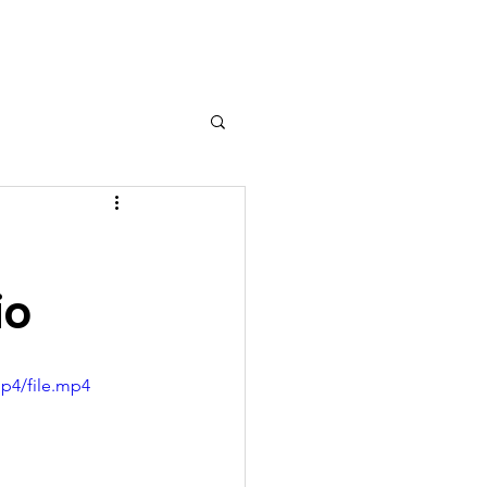
scripción
More...
io
p4/file.mp4