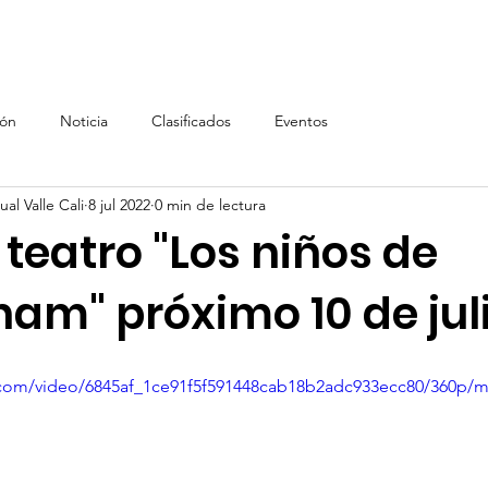
Inicio
AVC
Inscripción AVC
Renta de equipos, In
ión
Noticia
Clasificados
Eventos
al Valle Cali
8 jul 2022
0 min de lectura
teatro "Los niños de
am" próximo 10 de jul
ic.com/video/6845af_1ce91f5f591448cab18b2adc933ecc80/360p/m