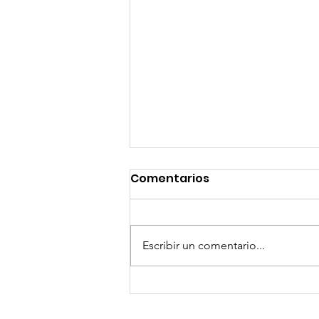
Comentarios
Escribir un comentario...
"El Último Panamá" de
Studio Aymac llega a