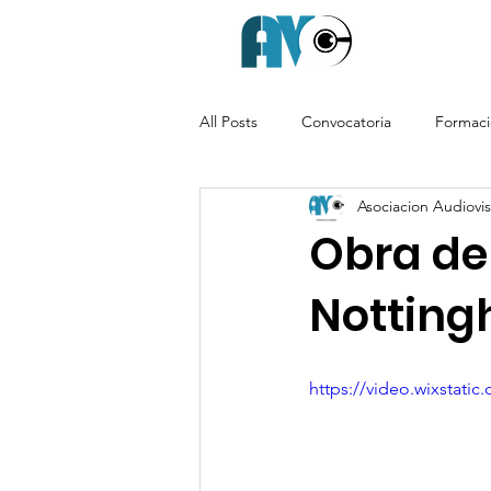
All Posts
Convocatoria
Formac
Asociacion Audiovisu
Obra de 
Nottingh
https://video.wixstat