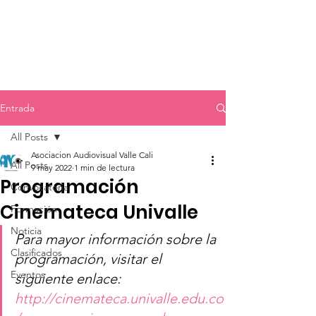
Entrada
All Posts
Asociacion Audiovisual Valle Cali
All Posts
9 may 2022
1 min de lectura
Programación
Convocatoria
Cinemateca Univalle
Formación
Noticia
Para mayor información sobre la 
Clasificados
programación, visitar el 
Eventos
siguiente enlace: 
http://cinemateca.univalle.edu.co