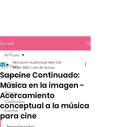
Entrada
All Posts
Asociacion Audiovisual Valle Cali
All Posts
28 jun 2022
1 min de lectura
Sapcine Continuado:
Convocatoria
Música en la imagen -
Formación
Noticia
Acercamiento
Clasificados
conceptual a la música
Eventos
para cine
Inscripción: 