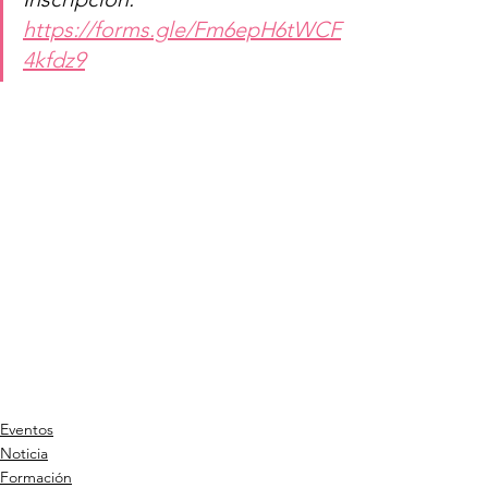
https://forms.gle/Fm6epH6tWCF
4kfdz9
Eventos
Noticia
Formación