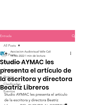
Entrada
All Posts
Asociacion Audiovisual Valle Cali
All Posts
14 feb 2022
1 min de lectura
Studio AYMAC les
Convocatoria
presenta el artículo de
Formación
Noticia
la escritora y directora
Clasificados
Beatriz Libreros
Eventos
Studio AYMAC les presenta el artículo 
de la escritora y directora Beatriz 