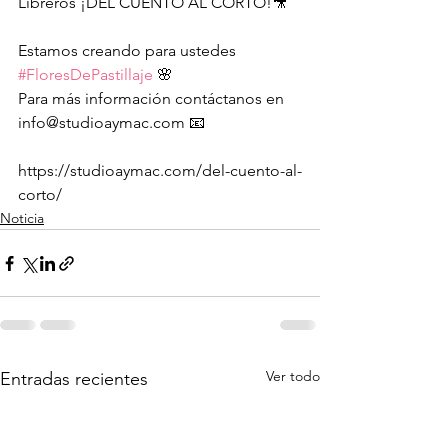
Libreros ¡DEL CUENTO AL CORTO!🎥
Estamos creando para ustedes 
#FloresDePastillaje
 🌸 
Para más información contáctanos en 
info@studioaymac.com 📧 
https://studioaymac.com/del-cuento-al-
corto/
Noticia
Ver todo
Entradas recientes