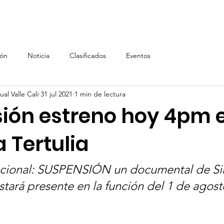
Inicio
AVC
Inscripción AVC
Renta de equipos, In
ión
Noticia
Clasificados
Eventos
al Valle Cali
31 jul 2021
1 min de lectura
ión estreno hoy 4pm e
 Tertulia
acional: SUSPENSIÓN un documental de S
tará presente en la función del 1 de agosto