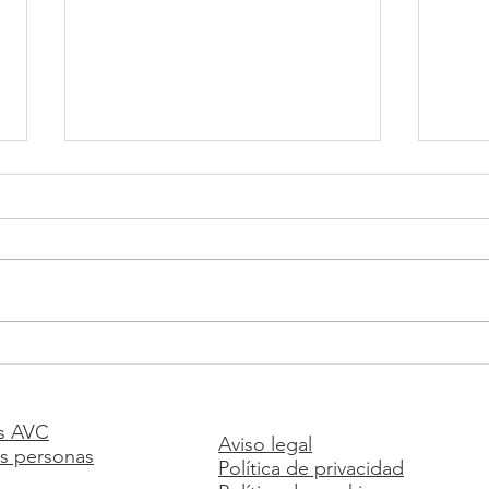
Inscríbete para ser
𝟐𝐝𝐨 𝐄
nuevo asociado de AVC
𝐈𝐧𝐟𝐚
2021
s AVC
Aviso legal
s personas
Política de privacidad