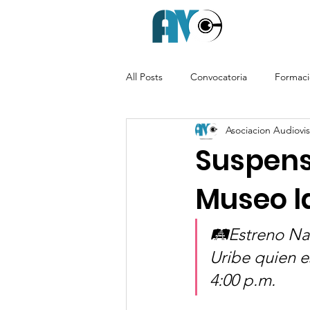
All Posts
Convocatoria
Formac
Asociacion Audiovisu
Suspens
Museo la
🛤️Estreno N
Uribe quien es
4:00 p.m.