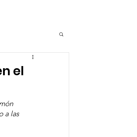
scripción
More...
n el
imón 
 a las 