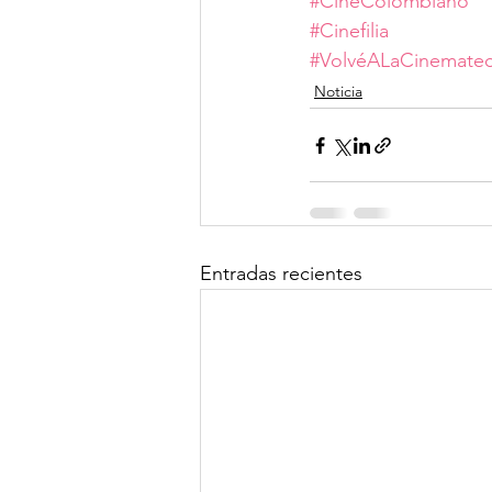
#CineColombiano
#Cinefilia
#VolvéALaCinemate
Noticia
Entradas recientes