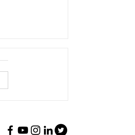
𝐧𝐜𝐮𝐞𝐧𝐭𝐫𝐨 𝐍𝐚𝐜𝐢𝐨𝐧𝐚𝐥 𝐝𝐞
𝐜𝐢𝐚, 𝐉𝐮𝐯𝐞𝐧𝐭𝐮𝐝 𝐲 𝐌𝐞𝐝𝐢𝐨𝐬