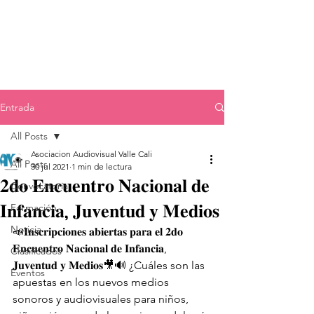
Entrada
All Posts
Asociacion Audiovisual Valle Cali
All Posts
30 jul 2021
1 min de lectura
𝟐𝐝𝐨 𝐄𝐧𝐜𝐮𝐞𝐧𝐭𝐫𝐨 𝐍𝐚𝐜𝐢𝐨𝐧𝐚𝐥 𝐝𝐞
Convocatoria
𝐈𝐧𝐟𝐚𝐧𝐜𝐢𝐚, 𝐉𝐮𝐯𝐞𝐧𝐭𝐮𝐝 𝐲 𝐌𝐞𝐝𝐢𝐨𝐬
Formación
Noticia
📣𝐈𝐧𝐬𝐜𝐫𝐢𝐩𝐜𝐢𝐨𝐧𝐞𝐬 𝐚𝐛𝐢𝐞𝐫𝐭𝐚𝐬 𝐩𝐚𝐫𝐚 𝐞𝐥 𝟐𝐝𝐨 
𝐄𝐧𝐜𝐮𝐞𝐧𝐭𝐫𝐨 𝐍𝐚𝐜𝐢𝐨𝐧𝐚𝐥 𝐝𝐞 𝐈𝐧𝐟𝐚𝐧𝐜𝐢𝐚, 
Clasificados
𝐉𝐮𝐯𝐞𝐧𝐭𝐮𝐝 𝐲 𝐌𝐞𝐝𝐢𝐨𝐬🎥🔊 ¿Cuáles son las 
Eventos
apuestas en los nuevos medios 
sonoros y audiovisuales para niños, 