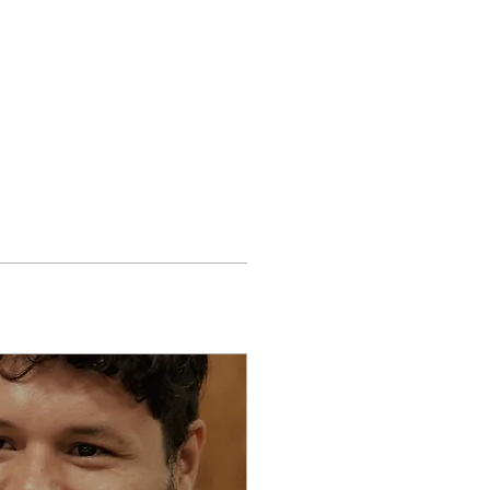
scripción
More...