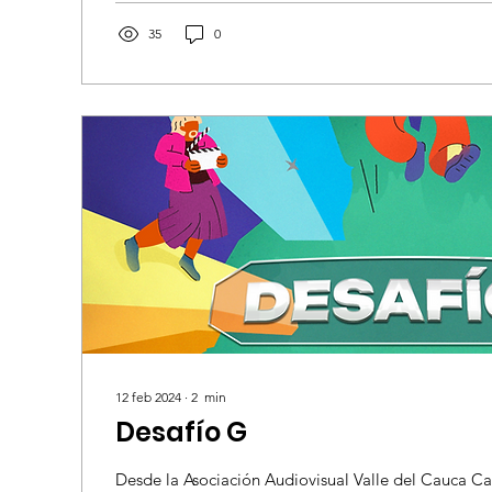
35
0
12 feb 2024
∙
2
min
Desafío G
Desde la Asociación Audiovisual Valle del Cauca C