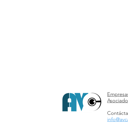
Empresa
Asociado
Contácta
info@avc