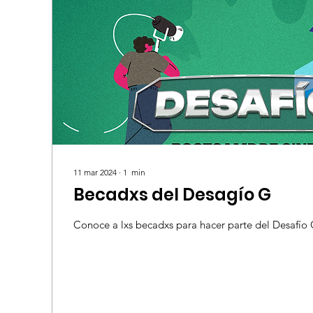
11 mar 2024
∙
1
min
Becadxs del Desagío G
Conoce a lxs becadxs para hacer parte del Desafío