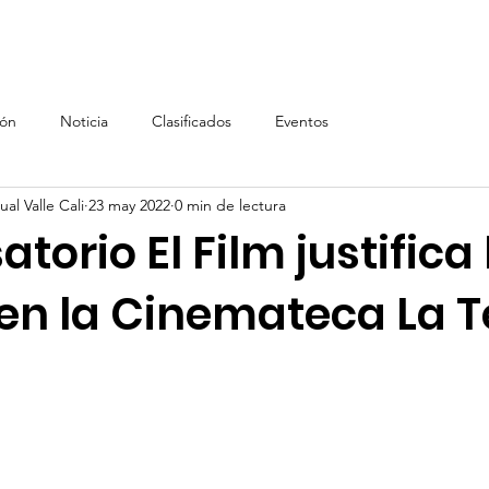
Inicio
AVC
Inscripción AVC
Renta de equipos, In
ión
Noticia
Clasificados
Eventos
al Valle Cali
23 may 2022
0 min de lectura
torio El Film justifica 
en la Cinemateca La Te