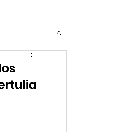
scripción
More...
los
rtulia