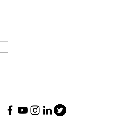
er intensivo El
enido y la
ribucción en
taformas digitales