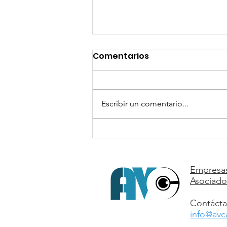
Comentarios
Escribir un comentario...
"El Último Panamá" de
Studio Aymac llega a
Platino Industria
Empresa
Asociado
Contácta
info@avc