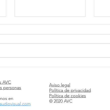
Workshop intensivo de
Tall
Cinema Digital
cont
Dist
s AVC
Aviso legal
pla
s personas
Política de privacidad
Política de cookies
nos en
© 2020 AVC
audiovisual.com