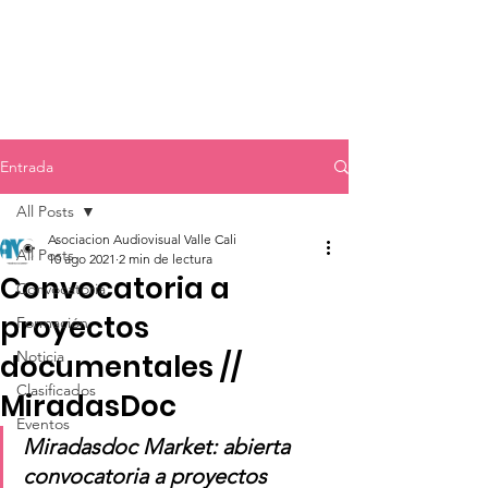
Entrada
All Posts
Asociacion Audiovisual Valle Cali
All Posts
10 ago 2021
2 min de lectura
Convocatoria a
Convocatoria
proyectos
Formación
Noticia
documentales //
Clasificados
MiradasDoc
Eventos
Miradasdoc Market: abierta 
convocatoria a proyectos