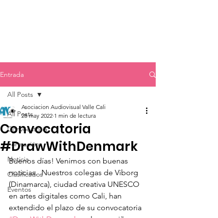
Entrada
All Posts
Asociacion Audiovisual Valle Cali
All Posts
28 may 2022
1 min de lectura
Convocatoria
Convocatoria
#DrawWithDenmark
Formación
Noticia
Buenos días! Venimos con buenas 
noticias.  Nuestros colegas de Viborg 
Clasificados
(Dinamarca), ciudad creativa UNESCO 
Eventos
en artes digitales como Cali, han 
extendido el plazo de su convocatoria 