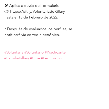
🎯 Aplica a través del formulario
👉 https://bit.ly/VoluntariadoKillary 
hasta el 13 de Febrero de 2022. 
* Después de evaluados los perfiles, se 
notificará vía correo electrónico. 
.
.
#Voluntaria
#Voluntario
#Practicante
#FamiliaKillary
#Cine
#Feminismo