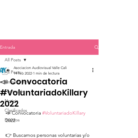
Entrada
All Posts
Asociacion Audiovisual Valle Cali
All Posts
14 feb 2022
1 min de lectura
📣 Convocatoria
Convocatoria
#VoluntariadoKillary
Formación
Noticia
2022
Clasificados
📣 Convocatoria 
#VoluntariadoKillary
Eventos
2022
👉 Buscamos personas voluntarias y/o 