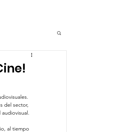
scripción
More...
Cine!
diovisuales. 
 del sector, 
 audiovisual. 
io, al tiempo 