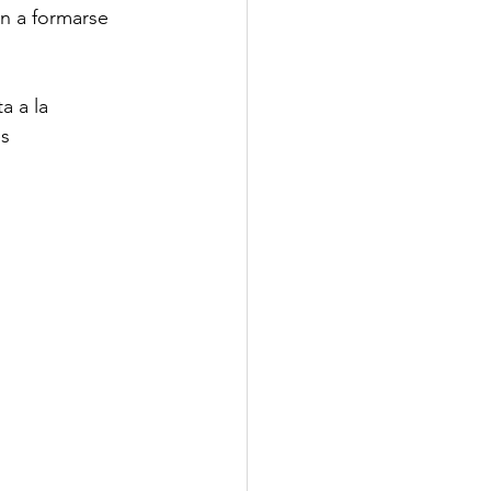
n a formarse 
a a la 
s 