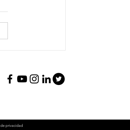
er intensivo El
enido y la
ribucción en
taformas digitales
a de privacidad