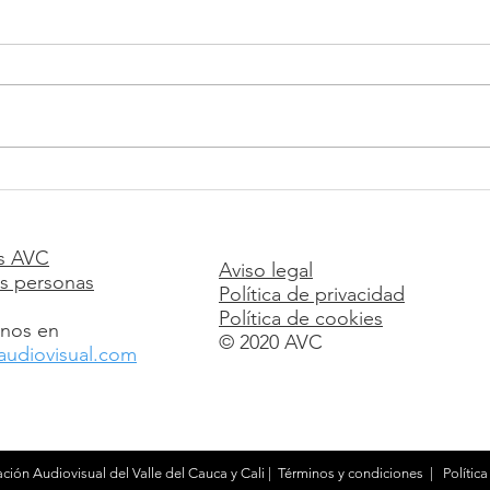
Workshop intensivo de
Tall
Cinema Digital
cont
Dist
s AVC
Aviso legal
pla
s personas
Política de privacidad
Política de cookies
nos en
© 2020 AVC
audiovisual.com
ción Audiovisual del Valle del Cauca y Cali |
Términos y condiciones
|
Polític