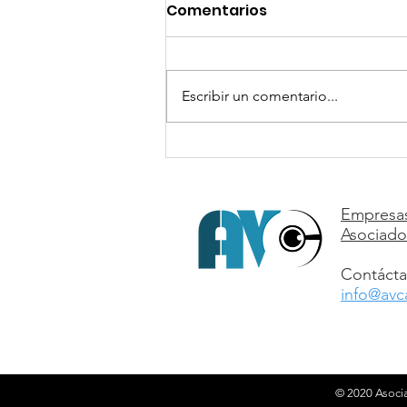
Comentarios
Escribir un comentario...
"El Último Panamá" de
Studio Aymac llega a
Platino Industria
Empresa
Asociado
Contácta
info@avc
© 2020 Asocia