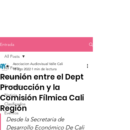
Entrada
All Posts
Asociacion Audiovisual Valle Cali
All Posts
18 ago 2022
1 min de lectura
Reunión entre el Dept
Convocatoria
Producción y la
Formación
Noticia
Comisión Fílmica Cali
Clasificados
Región
Eventos
Desde la Secretaria de 
Desarrollo Económico De Cali 