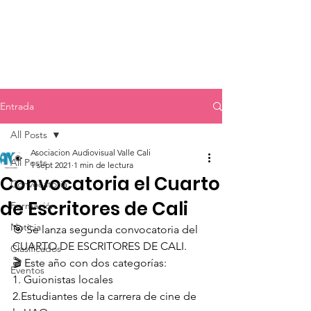
Entrada
All Posts
Asociacion Audiovisual Valle Cali
All Posts
1 sept 2021
1 min de lectura
Convocatoria el Cuarto
Convocatoria
de Escritores de Cali
Formación
Noticia
🎯 Se lanza segunda convocatoria del 
CUARTO DE ESCRITORES DE CALI. 
Clasificados
🎬 Este año con dos categorías: 
Eventos
1. Guionistas locales
2.Estudiantes de la carrera de cine de 