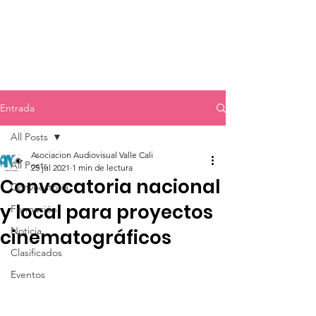
Entrada
All Posts
Asociacion Audiovisual Valle Cali
All Posts
25 jul 2021
1 min de lectura
Convocatoria nacional
Convocatoria
y local para proyectos
Formación
Noticia
cinematográficos
Clasificados
Eventos