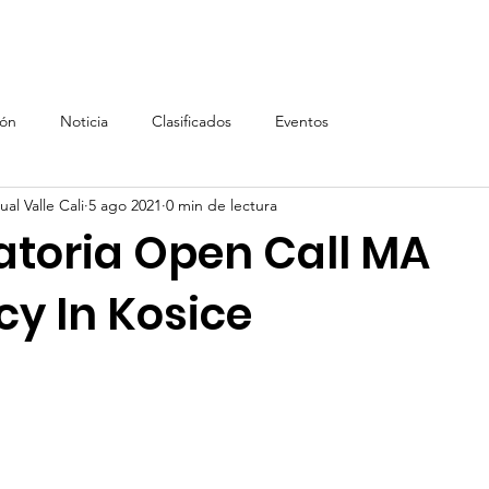
Inicio
AVC
Inscripción AVC
Renta de equipos, In
ión
Noticia
Clasificados
Eventos
al Valle Cali
5 ago 2021
0 min de lectura
toria Open Call MA
cy In Kosice